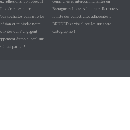
aux adhésions. Son objectif
communes et intercommunalités en
 d’expériences entre
Bretagne et Loire-Atlantique. Retrouvez
 Vous souhaitez connaître les
la liste des collectivités adhérentes à
hésion et rejoindre notre
BRUDED et visualisez-les sur notre
ectivités qui s’engagent
cartographie !
oppement durable local sur
 ? C’est par ici !