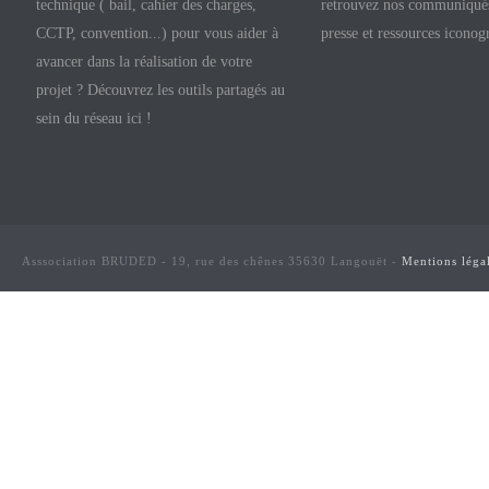
technique ( bail, cahier des charges,
retrouvez nos communiqués
CCTP, convention...) pour vous aider à
presse et ressources iconog
avancer dans la réalisation de votre
projet ? Découvrez les outils partagés au
sein du réseau ici !
Asssociation BRUDED - 19, rue des chênes 35630 Langouët -
Mentions léga