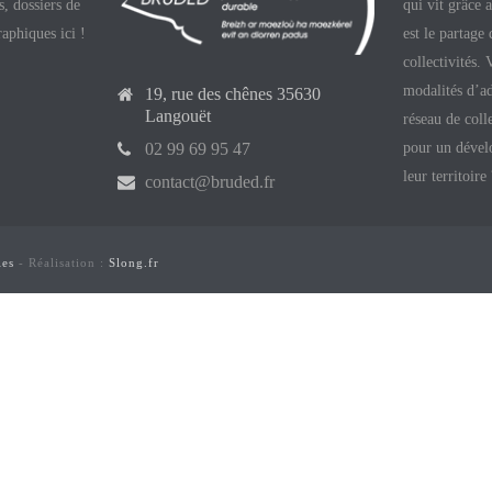
, dossiers de
qui vit grâce 
raphiques ici !
est le partage
collectivités.
modalités d’ad
19, rue des chênes 35630
Langouët
réseau de coll
pour un dével
02 99 69 95 47
leur territoire
contact@bruded.fr
les
- Réalisation :
Slong.fr