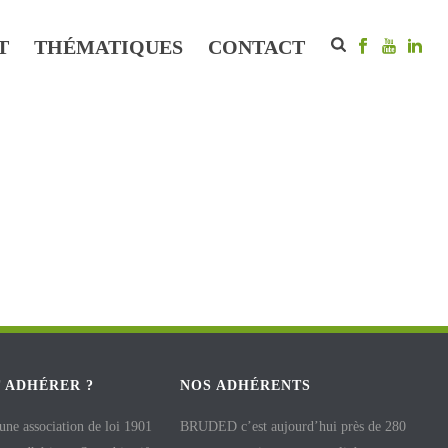
T
THÉMATIQUES
CONTACT
 ADHÉRER ?
NOS ADHÉRENTS
e association de loi 1901
BRUDED c’est aujourd’hui près de 280