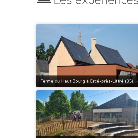
Les expériences
Ferme du Haut Bourg à Ercé-près-Liffré (35)