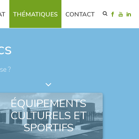
AT
THÉMATIQUES
CONTACT
cs
se ?
ÉQUIPEMENTS
CULTURELS ET
SPORTIFS