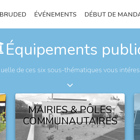
BRUDED
ÉVÉNEMENTS
DÉBUT DE MAND
Équipements publi
uelle de ces six sous-thématiques vous intéres
MAIRIES & PÔLES
COMMUNAUTAIRES