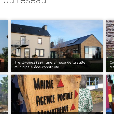
 du réseau
Tréflévenez (29) : une annexe de la salle
Co
municipale éco-construite
d’