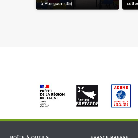
à Plerguer (35)
colle
BOÎTE À OUTILS
ESPACE PRESSE