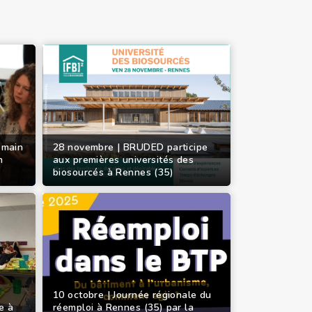
 main
28 novembre | BRUDED participe
n
aux premières universités des
biosourcés à Rennes (35)
10 octobre | Journée régionale du
e à
réemploi à Rennes (35) par la