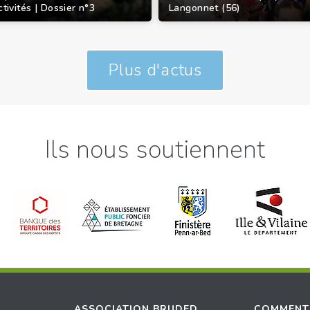
ctivités | Dossier n°3
Langonnet (56)
Plus d'actus
Ils nous soutiennent
ASSOCIATION BRUDED
COMMENT