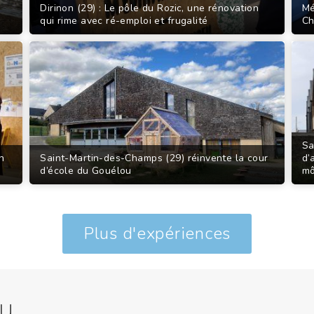
Dirinon (29) : Le pôle du Rozic, une rénovation
Mé
qui rime avec ré-emploi et frugalité
Ch
Sa
n
Saint-Martin-des-Champs (29) réinvente la cour
d’
d’école du Gouélou
mô
Plus d'expériences
au