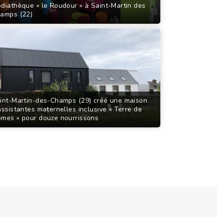
diathèque « le Roudour » à Saint-Martin des
amps (22)
int-Martin-des-Champs (29) créé une maison
assistantes maternelles inclusive « Terre de
mes » pour douze nourrissons