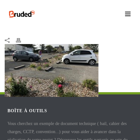
BOÎTE À OUTILS
Vous cherchez un exemple de document technique ( bail, cahier des
charges, CCTP, convention...) pour vous aider à avancer dans la
réalisation de votre projet ? Découvrez les outils partagés au sein du