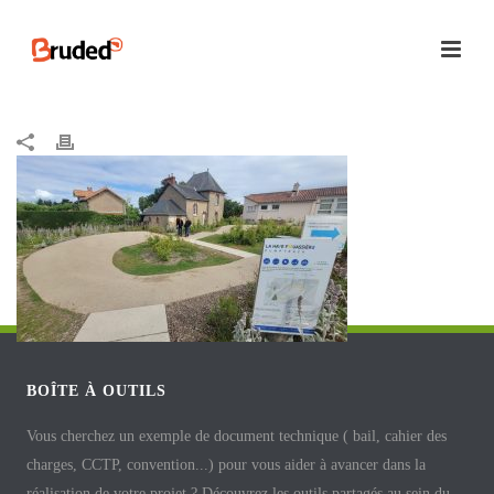
BOÎTE À OUTILS
Vous cherchez un exemple de document technique ( bail, cahier des
charges, CCTP, convention...) pour vous aider à avancer dans la
réalisation de votre projet ? Découvrez les outils partagés au sein du