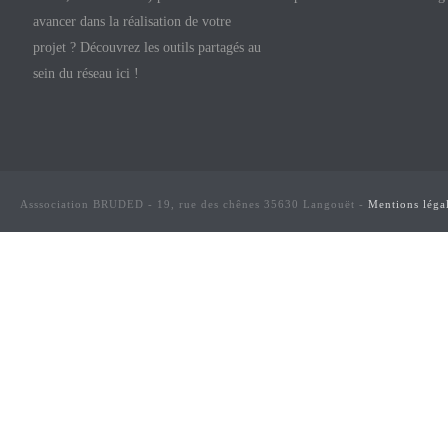
avancer dans la réalisation de votre
projet ? Découvrez les outils partagés au
sein du réseau ici !
Asssociation BRUDED - 19, rue des chênes 35630 Langouët -
Mentions léga