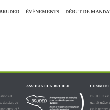
BRUDED
ÉVÉNEMENTS
DÉBUT DE MANDA
ASSOCIATION BRUDED
COMMENT
ations et
BRUDED est un
, dossiers de
qui vit grâce 
raphiques ici !
est le partage