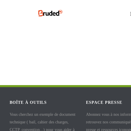
BOÎTE À OUTILS
ESPACE PRESSE
Vous cherchez un exemple de document
Abonnez vous à nos inform
technique ( bail, cahier des charges,
retrouvez nos communiqués
CCTP, convention...) pour vous aider à
presse et ressources iconog