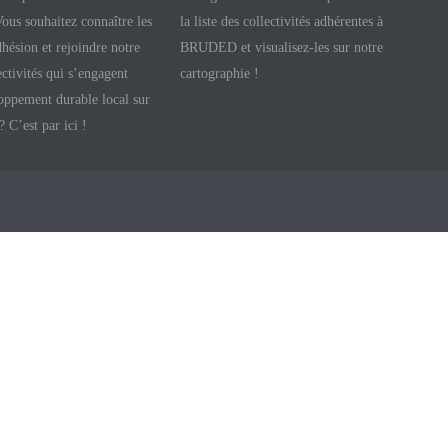
 Vous souhaitez connaître les
la liste des collectivités adhérentes à
hésion et rejoindre notre
BRUDED et visualisez-les sur notre
ectivités qui s’engagent
cartographie !
oppement durable local sur
 ? C’est par ici !