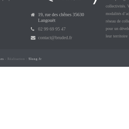
collectivités.
modalités d’ad
19, rue des chênes 35630
Langouët
réseau de coll
pour un dével
02 99 69 95 47
leur territoire
contact@bruded.fr
les
- Réalisation :
Slong.fr