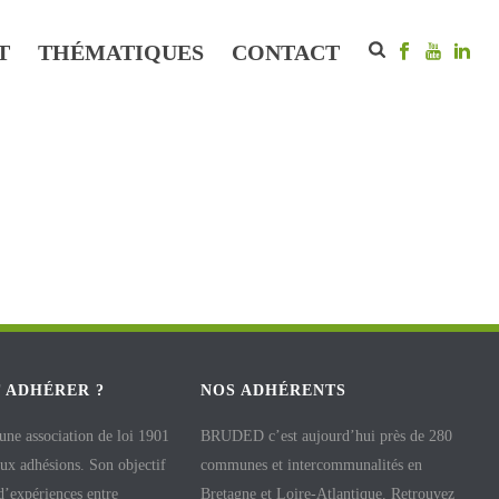
T
THÉMATIQUES
CONTACT
 ADHÉRER ?
NOS ADHÉRENTS
e association de loi 1901
BRUDED c’est aujourd’hui près de 280
aux adhésions. Son objectif
communes et intercommunalités en
 d’expériences entre
Bretagne et Loire-Atlantique. Retrouvez