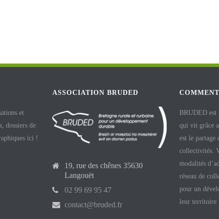
ASSOCIATION BRUDED
COMMENT
ations et
BRUDED est un
, dossiers de
qui vit grâce 
raphiques ici !
est le partage
collectivités.
modalités d’ad
19, rue des chênes 35630
Langouët
réseau de coll
pour un dével
02 99 69 95 47
leur territoire
contact@bruded.fr