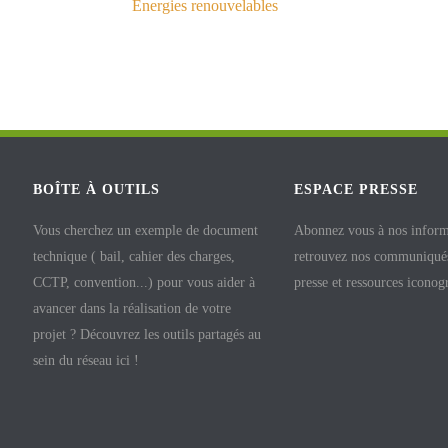
Énergies renouvelables
BOÎTE À OUTILS
ESPACE PRESSE
Vous cherchez un exemple de document
Abonnez vous à nos inform
technique ( bail, cahier des charges,
retrouvez nos communiqués
CCTP, convention...) pour vous aider à
presse et ressources iconog
avancer dans la réalisation de votre
projet ? Découvrez les outils partagés au
sein du réseau ici !