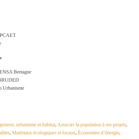
on PCAET
e
»
ur ENSA Bretagne
t, BRUDED
en Urbanisme
ment, urbanisme et habitat
,
Associer la population à ses projets
,
ables
,
Matériaux écologiques et locaux
,
Économies d’énergie
,