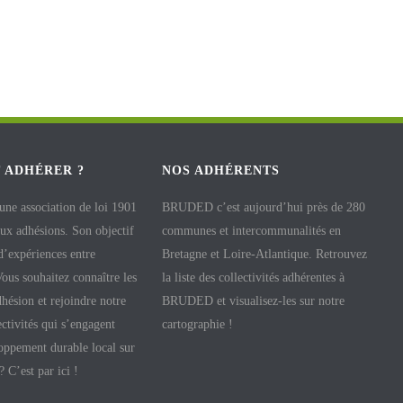
 ADHÉRER ?
NOS ADHÉRENTS
e association de loi 1901
BRUDED c’est aujourd’hui près de 280
aux adhésions. Son objectif
communes et intercommunalités en
 d’expériences entre
Bretagne et Loire-Atlantique. Retrouvez
 Vous souhaitez connaître les
la liste des collectivités adhérentes à
hésion et rejoindre notre
BRUDED et visualisez-les sur notre
ectivités qui s’engagent
cartographie !
oppement durable local sur
 ? C’est par ici !