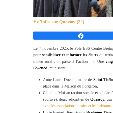
+ d’infos sur
Quessoy (22)
Partagez
Le 7 novembre 2025, le Pôle ESS Centre-Bretag
pour
sensibiliser et informer les élu·es
du territ
milieu rural : on passe à l’action ! ». Une
ving
Gwened
, réunissant :
Anne-Laure Duedal, maire de
Saint-Thél
place dans la Maison du Forgeron,
Claudine Moisan (action sociale et solidarité
sportive), deux adjoint·es de
Quessoy,
qui 
avec les associations locales et les habitants.
Lucie Bruyet, directrice de
Bretagne Tiers-