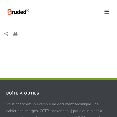
Inscrivez-vous pour ne rien manquer
des actualités du réseau
Chaque mois, recevez nos Brèves mensuelles et, de septembre
2025 à mars 2026, nos dossiers thématiques pré-municipales
pour nourrir vos programmes !
BOÎTE À OUTILS
Vous cherchez un exemple de document technique ( bail,
cahier des charges, CCTP, convention...) pour vous aider à