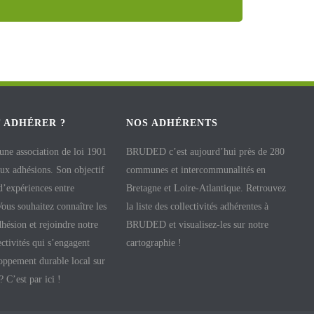
 ADHÉRER ?
NOS ADHÉRENTS
e association de loi 1901
BRUDED c’est aujourd’hui près de 280
aux adhésions. Son objectif
communes et intercommunalités en
 d’expériences entre
Bretagne et Loire-Atlantique. Retrouvez
 Vous souhaitez connaître les
la liste des collectivités adhérentes à
hésion et rejoindre notre
BRUDED et visualisez-les sur notre
ectivités qui s’engagent
cartographie !
oppement durable local sur
 ? C’est par ici !