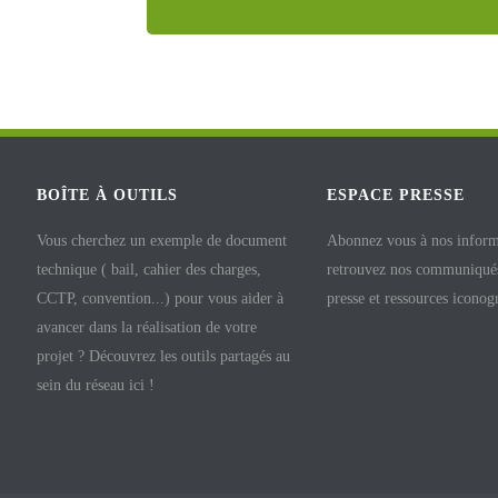
BOÎTE À OUTILS
ESPACE PRESSE
Vous cherchez un exemple de document
Abonnez vous à nos inform
technique ( bail, cahier des charges,
retrouvez nos communiqués
CCTP, convention...) pour vous aider à
presse et ressources iconog
avancer dans la réalisation de votre
projet ? Découvrez les outils partagés au
sein du réseau ici !