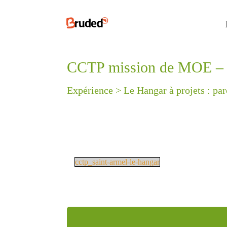
CCTP mission de MOE – le
Expérience >
Le Hangar à projets : par
cctp_saint-armel-le-hangar