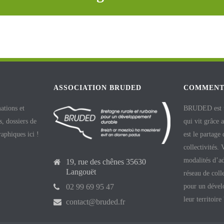
ASSOCIATION BRUDED
COMMENT
ations et
BRUDED est un
, dossiers de
qui vit grâce 
raphiques ici !
est le partage
collectivités.
modalités d’ad
19, rue des chênes 35630
Langouët
réseau de coll
pour un dével
02 99 69 95 47
leur territoire
contact@bruded.fr