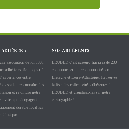
 ADHÉRER ?
NOS ADHÉRENTS
e association de loi 1901
BRUDED c’est aujourd’hui près de 280
aux adhésions. Son objectif
communes et intercommunalités en
 d’expériences entre
Bretagne et Loire-Atlantique. Retrouvez
 Vous souhaitez connaître les
la liste des collectivités adhérentes à
hésion et rejoindre notre
BRUDED et visualisez-les sur notre
ectivités qui s’engagent
cartographie !
oppement durable local sur
 ? C’est par ici !