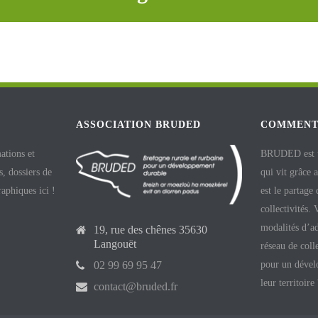
ASSOCIATION BRUDED
COMMENT
ations et
BRUDED est un
, dossiers de
qui vit grâce 
raphiques ici !
est le partage
collectivités.
modalités d’ad
19, rue des chênes 35630
Langouët
réseau de coll
pour un dével
02 99 69 95 47
leur territoire
contact@bruded.fr