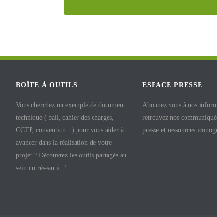
BOÎTE À OUTILS
ESPACE PRESSE
Vous cherchez un exemple de document
Abonnez vous à nos inform
technique ( bail, cahier des charges,
retrouvez nos communiqués
CCTP, convention...) pour vous aider à
presse et ressources iconog
avancer dans la réalisation de votre
projet ? Découvrez les outils partagés au
sein du réseau ici !