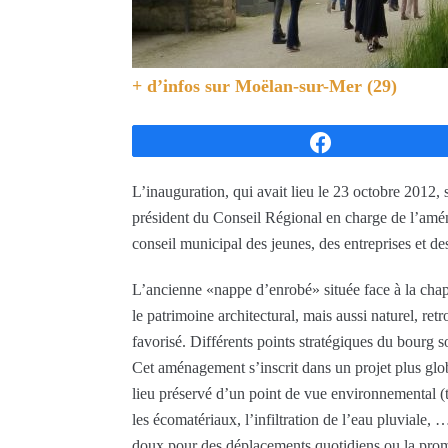
+ d’infos sur
Moëlan-sur-Mer (29)
Partagez
L’inauguration, qui avait lieu le 23 octobre 2012, 
président du Conseil Régional en charge de l’amén
conseil municipal des jeunes, des entreprises et des
L’ancienne «nappe d’enrobé» située face à la chape
le patrimoine architectural, mais aussi naturel, re
favorisé. Différents points stratégiques du bourg 
Cet aménagement s’inscrit dans un projet plus glob
lieu préservé d’un point de vue environnemental (tr
les écomatériaux, l’infiltration de l’eau pluviale, 
doux pour des déplacements quotidiens ou la prom