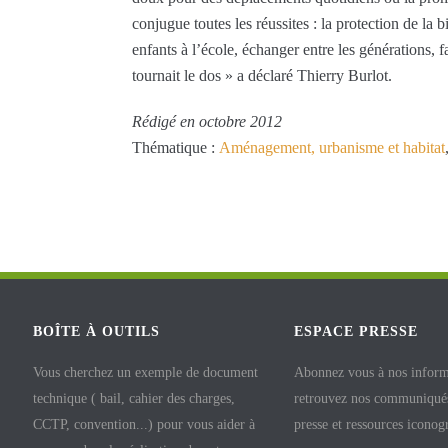
conjugue toutes les réussites : la protection de l
enfants à l’école, échanger entre les générations, 
tournait le dos » a déclaré Thierry Burlot.
Rédigé en octobre 2012
Thématique :
Aménagement, urbanisme et habitat
BOÎTE À OUTILS
ESPACE PRESSE
Vous cherchez un exemple de document
Abonnez vous à nos inform
technique ( bail, cahier des charges,
retrouvez nos communiqués
CCTP, convention...) pour vous aider à
presse et ressources iconog