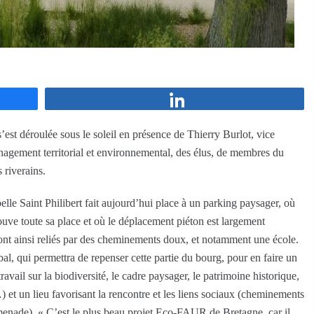
Partagez
s’est déroulée sous le soleil en présence de Thierry Burlot, vice
agement territorial et environnemental, des élus, de membres du
 riverains.
lle Saint Philibert fait aujourd’hui place à un parking paysager, où
trouve toute sa place et où le déplacement piéton est largement
sont ainsi reliés par des cheminements doux, et notamment une école.
al, qui permettra de repenser cette partie du bourg, pour en faire un
avail sur la biodiversité, le cadre paysager, le patrimoine historique,
…) et un lieu favorisant la rencontre et les liens sociaux (cheminements
enade). « C’est le plus beau projet Eco-FAUR de Bretagne, car il