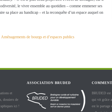
a biodiversité, le vivre ensemble au quotidien – comme emmener ses
faire sa place au handicap – et la reconquête d’un espace auquel on
,
Aménagements de bourgs et d’espaces publics
ASSOCIATION BRUDED
COMMENT
ations et
BRUDED est un
, dossiers de
qui vit grâce 
raphiques ici !
est le partage