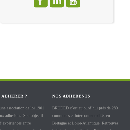
 ADHÉRER ?
NOS ADHÉRENTS
e association de loi 1901
BRUDED c’est aujourd’hui près de 280
aux adhésions. Son objectif
communes et intercommunalités en
 d’expériences entre
Bretagne et Loire-Atlantique. Retrouvez