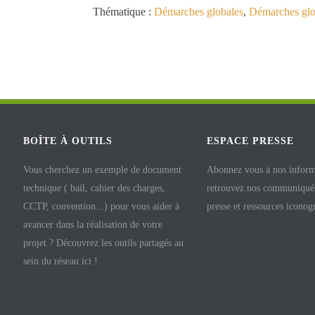
Thématique :
Démarches globales
,
Démarches glob
BOÎTE À OUTILS
ESPACE PRESSE
Vous cherchez un exemple de document
Abonnez vous à nos inform
technique ( bail, cahier des charges,
retrouvez nos communiqués
CCTP, convention...) pour vous aider à
presse et ressources iconog
avancer dans la réalisation de votre
projet ? Découvrez les outils partagés au
sein du réseau ici !