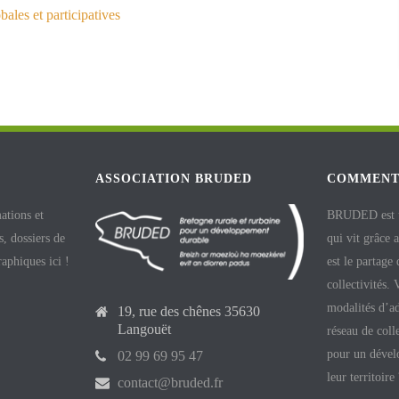
ales et participatives
ASSOCIATION BRUDED
COMMENT
ations et
BRUDED est un
, dossiers de
qui vit grâce 
raphiques ici !
est le partage
collectivités.
modalités d’ad
19, rue des chênes 35630
Langouët
réseau de coll
pour un dével
02 99 69 95 47
leur territoire
contact@bruded.fr