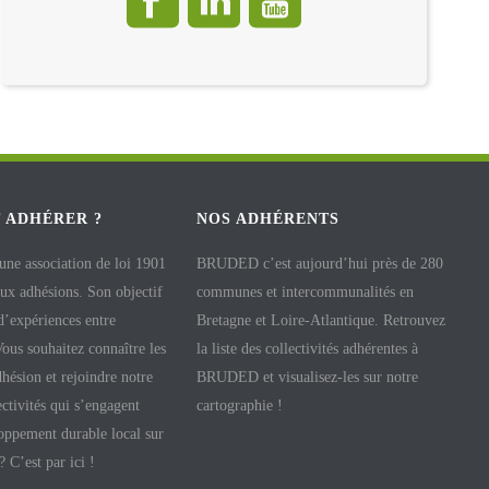
 ADHÉRER ?
NOS ADHÉRENTS
e association de loi 1901
BRUDED c’est aujourd’hui près de 280
aux adhésions. Son objectif
communes et intercommunalités en
 d’expériences entre
Bretagne et Loire-Atlantique. Retrouvez
 Vous souhaitez connaître les
la liste des collectivités adhérentes à
hésion et rejoindre notre
BRUDED et visualisez-les sur notre
ectivités qui s’engagent
cartographie !
oppement durable local sur
 ? C’est par ici !