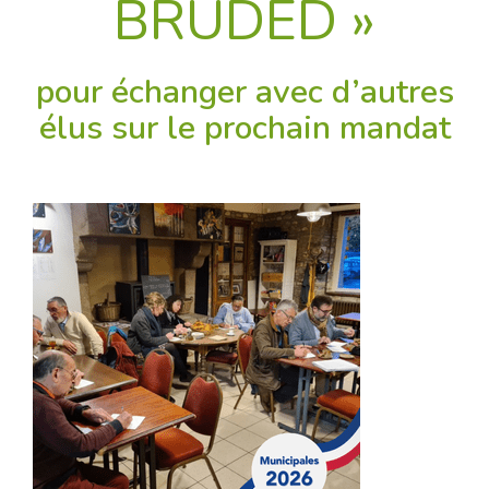
BRUDED »
pour échanger avec d’autres
élus sur le prochain mandat