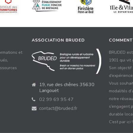
ASSOCIATION BRUDED
COMMENT
ormations et
BRUDED est 
ués,
1901 qui vit
essources
Son objectif
d’expériences
Vous souhait
19, rue des chênes 35630
Langouët
modalités d’
notre réseau
02 99 69 95 47
s’engagent 
contact@bruded.fr
durable local
C’est par ici !