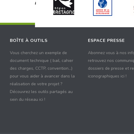
BOÎTE À OUTILS
ESPACE PRESSE
Vous cherchez un exemple de
Abonnez vous à nos inf
document technique ( bail, cahier
retrouvez nos communiq
des charges, CCTP, convention...)
dossiers de presse et r
pour vous aider à avancer dans la
iconographiques ici !
réalisation de votre projet ?
Découvrez les outils partagés au
sein du réseau ici !