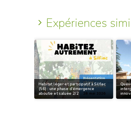
Expériences simi
Habitat léger et participatif à Silfiac
Quéve
(56) : une phase d’émergence
inter
aboutie et saluée 2/2
innov