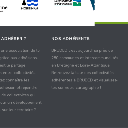
 ADHÉRER ?
NOS ADHÉRENTS
une association de loi
BRUDED c’est aujourd’hui près de
 grâce aux adhésions.
280 communes et intercommunalités
 est le partage
en Bretagne et Loire-Atlantique.
 entre collectivités.
Retrouvez la liste des collectivités
ez connaître les
adhérentes à BRUDED et visualisez-
adhésion et rejoindre
les sur notre cartographie !
 de collectivités qui
pour un développement
 sur leur territoire ?