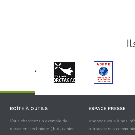
I
BOÎTE À OUTILS
ESPACE PRESSE
Vous cherchez un exemple de
Abonnez vous à nos inf
document technique ( bail, cahier
retrouvez nos communiq