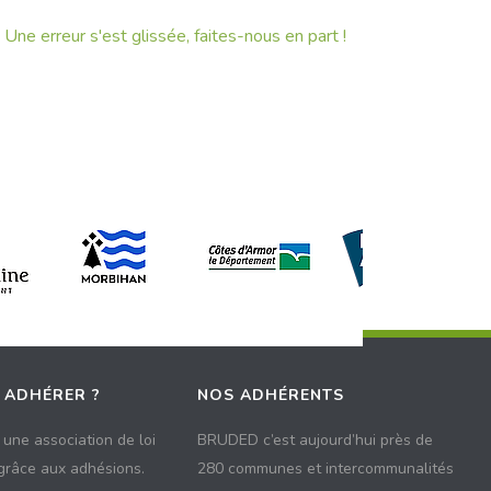
Une erreur s'est glissée, faites-nous en part !
 ADHÉRER ?
NOS ADHÉRENTS
une association de loi
BRUDED c’est aujourd’hui près de
 grâce aux adhésions.
280 communes et intercommunalités