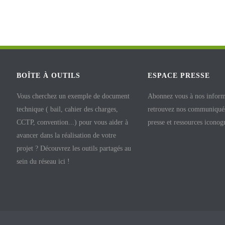
BOÎTE À OUTILS
ESPACE PRESSE
Vous cherchez un exemple de document
Abonnez vous à nos inform
technique ( bail, cahier des charges,
retrouvez nos communiqués
CCTP, convention...) pour vous aider à
presse et ressources iconog
avancer dans la réalisation de votre
projet ? Découvrez les outils partagés au
sein du réseau ici !