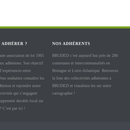
 ADHÉRER ?
NOS ADHÉRENTS
e association de loi 1901
BRUDED c’est aujourd’hui près de 280
aux adhésions. Son objectif
communes et intercommunalités en
 d’expériences entre
Bretagne et Loire-Atlantique. Retrouvez
 Vous souhaitez connaître les
la liste des collectivités adhérentes à
hésion et rejoindre notre
BRUDED et visualisez-les sur notre
ectivités qui s’engagent
cartographie !
oppement durable local sur
 ? C’est par ici !