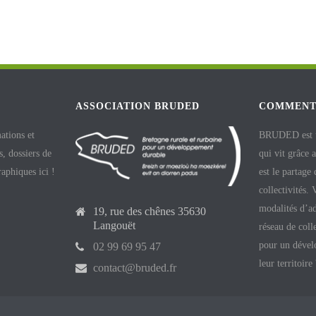
ASSOCIATION BRUDED
COMMENT
ations et
BRUDED est un
, dossiers de
qui vit grâce 
raphiques ici !
est le partage
collectivités.
modalités d’ad
19, rue des chênes 35630
Langouët
réseau de coll
pour un dével
02 99 69 95 47
leur territoire
contact@bruded.fr