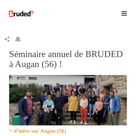
Séminaire annuel de BRUDED
à Augan (56) !
+ d’infos sur
Augan (56)