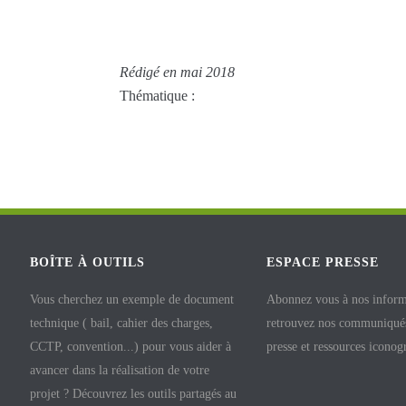
Rédigé en mai 2018
Thématique :
BOÎTE À OUTILS
ESPACE PRESSE
Vous cherchez un exemple de document
Abonnez vous à nos inform
technique ( bail, cahier des charges,
retrouvez nos communiqués
CCTP, convention...) pour vous aider à
presse et ressources iconog
avancer dans la réalisation de votre
projet ? Découvrez les outils partagés au