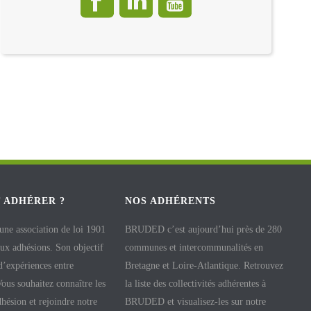
 ADHÉRER ?
NOS ADHÉRENTS
e association de loi 1901
BRUDED c’est aujourd’hui près de 280
aux adhésions. Son objectif
communes et intercommunalités en
 d’expériences entre
Bretagne et Loire-Atlantique. Retrouvez
 Vous souhaitez connaître les
la liste des collectivités adhérentes à
hésion et rejoindre notre
BRUDED et visualisez-les sur notre