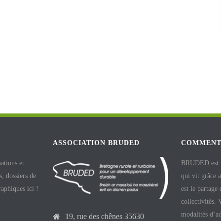
ASSOCIATION BRUDED
COMMENT
ations et
BRUDED est un
, dossiers de
qui vit grâce 
raphiques ici !
est le partage
collectivités.
modalités d’ad
19, rue des chênes 35630