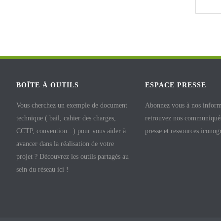
BOÎTE À OUTILS
ESPACE PRESSE
Vous cherchez un exemple de document
Abonnez vous à nos inform
technique ( bail, cahier des charges,
retrouvez nos communiqués
CCTP, convention...) pour vous aider à
presse et ressources iconog
avancer dans la réalisation de votre
projet ? Découvrez les outils partagés au
sein du réseau ici !