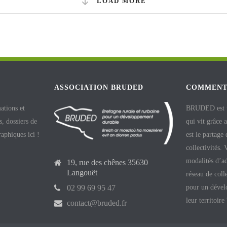
LOAD MORE
ASSOCIATION BRUDED
COMMENT
ations et
BRUDED est un
, dossiers de
qui vit grâce 
raphiques ici !
est le partage
collectivités.
modalités d’ad
19, rue des chênes 35630
Langouët
réseau de coll
pour un dével
02 99 69 95 47
leur territoire
contact@bruded.fr