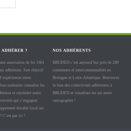
 ADHÉRER ?
NOS ADHÉRENTS
e association de loi 1901
BRUDED c’est aujourd’hui près de 280
aux adhésions. Son objectif
communes et intercommunalités en
 d’expériences entre
Bretagne et Loire-Atlantique. Retrouvez
 Vous souhaitez connaître les
la liste des collectivités adhérentes à
hésion et rejoindre notre
BRUDED et visualisez-les sur notre
ectivités qui s’engagent
cartographie !
oppement durable local sur
 ? C’est par ici !