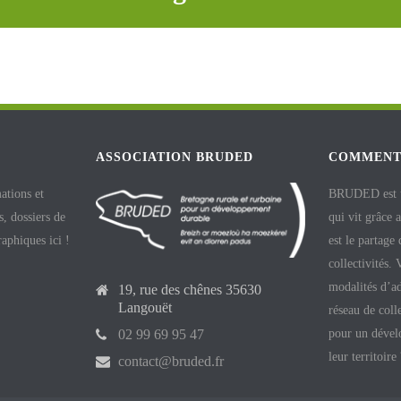
ASSOCIATION BRUDED
COMMENT
ations et
BRUDED est un
, dossiers de
qui vit grâce 
raphiques ici !
est le partage
collectivités.
modalités d’ad
19, rue des chênes 35630
Langouët
réseau de coll
pour un dével
02 99 69 95 47
leur territoire
contact@bruded.fr