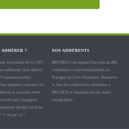
 ADHÉRER ?
NOS ADHÉRENTS
e association de loi 1901
BRUDED c’est aujourd’hui près de 280
aux adhésions. Son objectif
communes et intercommunalités en
 d’expériences entre
Bretagne et Loire-Atlantique. Retrouvez
 Vous souhaitez connaître les
la liste des collectivités adhérentes à
hésion et rejoindre notre
BRUDED et visualisez-les sur notre
ectivités qui s’engagent
cartographie !
oppement durable local sur
 ? C’est par ici !