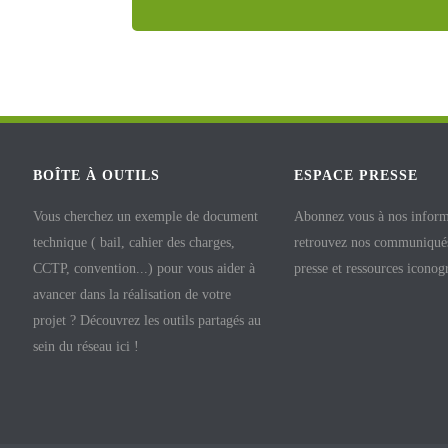
BOÎTE À OUTILS
ESPACE PRESSE
Vous cherchez un exemple de document
Abonnez vous à nos inform
technique ( bail, cahier des charges,
retrouvez nos communiqués
CCTP, convention...) pour vous aider à
presse et ressources iconog
avancer dans la réalisation de votre
projet ? Découvrez les outils partagés au
sein du réseau ici !