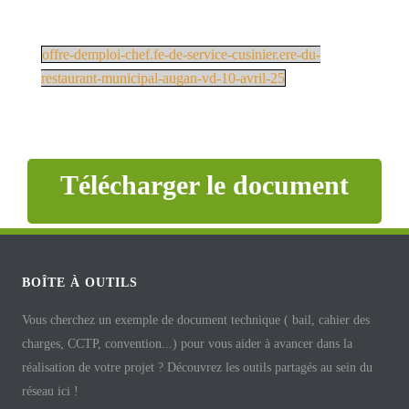
offre-demploi-chef.fe-de-service-cusinier.ere-du-
restaurant-municipal-augan-vd-10-avril-25
Télécharger le document
BOÎTE À OUTILS
Vous cherchez un exemple de document technique ( bail, cahier des
charges, CCTP, convention...) pour vous aider à avancer dans la
réalisation de votre projet ? Découvrez les outils partagés au sein du
réseau ici !