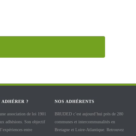
 ADHÉRER ?
NOS ADHÉRENTS
e association de loi 1901
BRUDED c’est aujourd’hui près de 280
aux adhésions. Son objectif
communes et intercommunalités en
 d’expériences entre
Bretagne et Loire-Atlantique. Retrouvez