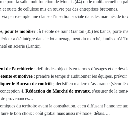
me pour la salle multifonction de Mouais (44) ou le multi-accueil en p
ton et ouate de cellulose mis en œuvre par des entreprises bretonnes.
via par exemple une clause d’insertion sociale dans les marchés de trav
ue, pour le mobilier
: à l’école de Saint Ganton (35) les bancs, porte-ma
ntérieur a été intégré dans le lot aménagement du marché, tandis qu’à Tré
eté en scierie (Lantic).
ent de l’architecte
: définir des objectifs en termes d’usages et de dével
étente et motivée
: prendre le temps d’auditionner les équipes, prévoir
iquer le Bureau de contrôle
, décisif en matière d’assurance (sécurité
e conception 4.
Rédaction du Marché de travaux
, s’assurer de la trans
es de provenances….
nomiques du territoire avant la consultation, et en diffusant l’annonce a
e faire le bon choix : coût global mais aussi méthode, délais….