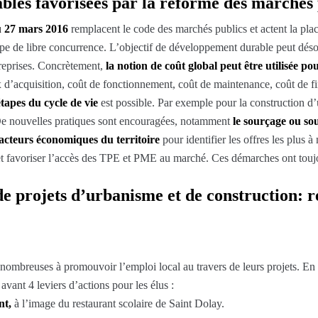
bles favorisées par la r
éforme des marchés 
u 27 mars 2016
remplacent le code des marchés publics et actent la p
 de libre concurrence. L’objectif de développement durable peut désorma
treprises. Concrètement,
la notion de coût global peut être utilisée po
rix d’acquisition, coût de fonctionnement, coût de maintenance, coût de f
tapes du cycle de vie
est possible. Par exemple pour la construction d’u
 De nouvelles pratiques sont encouragées, notamment
le sourçage ou sou
 acteurs économiques du territoire
pour identifier les offres les plus
s et favoriser l’accès des TPE et PME au marché. Ces démarches ont touj
de projets d’urbanisme et de construction: 
breuses à promouvoir l’emploi local au travers de leurs projets. En 
vant 4 leviers d’actions pour les élus :
nt,
à l’image du restaurant scolaire de Saint Dolay.