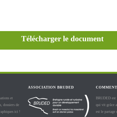
Télécharger le document
ASSOCIATION BRUDED
COMMENT
ations et
BRUDED est un
, dossiers de
qui vit grâce 
raphiques ici !
est le partage