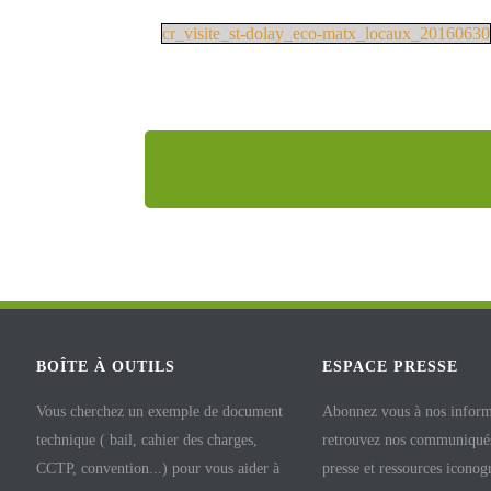
cr_visite_st-dolay_eco-matx_locaux_20160630
BOÎTE À OUTILS
ESPACE PRESSE
Vous cherchez un exemple de document
Abonnez vous à nos inform
technique ( bail, cahier des charges,
retrouvez nos communiqués
CCTP, convention...) pour vous aider à
presse et ressources iconog