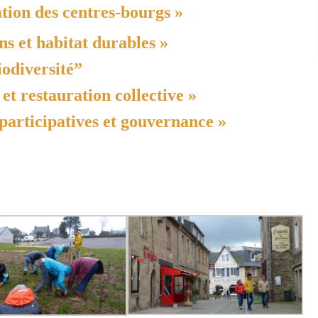
tion des centres-bourgs »
ns et habitat durables »
iodiversité”
et restauration collective »
participatives et gouvernance »