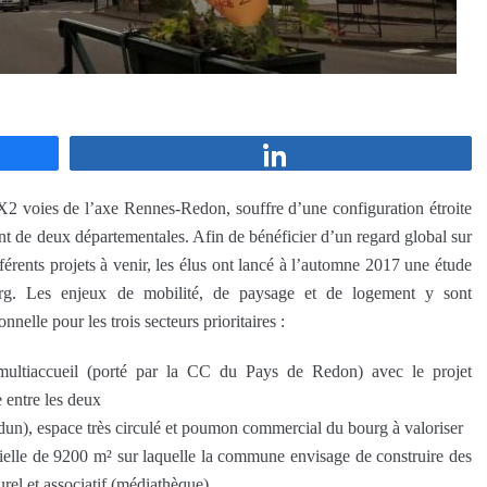
Partagez
2X2 voies de l’axe Rennes-Redon, souffre d’une configuration étroite
ment de deux départementales. Afin de bénéficier d’un regard global sur
fférents projets à venir, les élus ont lancé à l’automne 2017 une étude
urg. Les enjeux de mobilité, de paysage et de logement y sont
nelle pour les trois secteurs prioritaires :
ultiaccueil (porté par la CC du Pays de Redon) avec le projet
 entre les deux
dun), espace très circulé et poumon commercial du bourg à valoriser
trielle de 9200 m² sur laquelle la commune envisage de construire des
el et associatif (médiathèque).