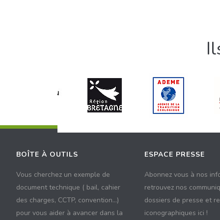
I
BOÎTE À OUTILS
ESPACE PRESSE
Vous cherchez un exemple de
Abonnez vous à nos inf
document technique ( bail, cahier
retrouvez nos communiq
des charges, CCTP, convention...)
dossiers de presse et r
pour vous aider à avancer dans la
iconographiques ici !