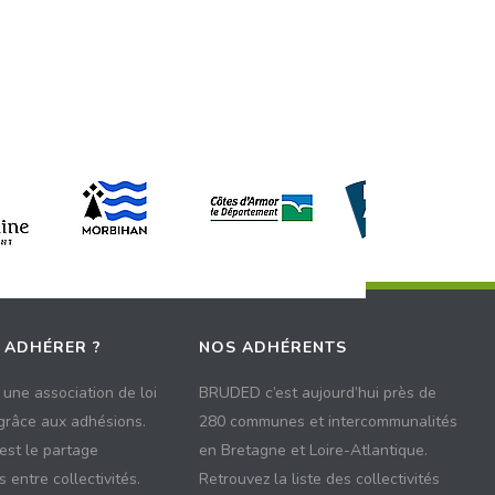
 ADHÉRER ?
NOS ADHÉRENTS
une association de loi
BRUDED c’est aujourd’hui près de
 grâce aux adhésions.
280 communes et intercommunalités
 est le partage
en Bretagne et Loire-Atlantique.
 entre collectivités.
Retrouvez la liste des collectivités