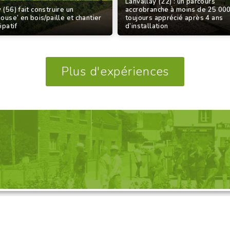
Lanvallay (22) : un parcours
 (56) fait construire un
accrobranche à moins de 25 000
house’ en bois/paille et chantier
toujours apprécié après 4 ans
ipatif
d’installation
Plus d'expériences
GANISATION D'UNE VISITE, 
Découvrez nos propositions