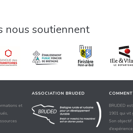
ls nous soutiennent
ASSOCIATION BRUDED
COMMENT
ormations et
BRUDED est 
ués,
1901 qui vit
essources
Son objectif
d’expériences