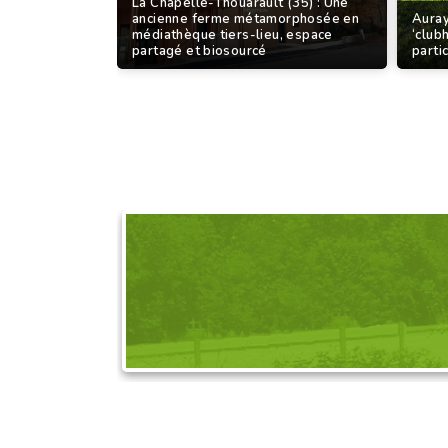
La Chapelle-Thouarault (35) : Une
ancienne ferme métamorphosée en
Auray
médiathèque tiers-lieu, espace
‘club
partagé et biosourcé
partic
DEMANDEZ L'OR