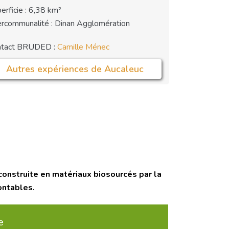
erficie : 6,38 km²
ercommunalité : Dinan Agglomération
ntact BRUDED :
Camille Ménec
Autres expériences de Aucaleuc
construite en matériaux biosourcés par la
ontables.
e