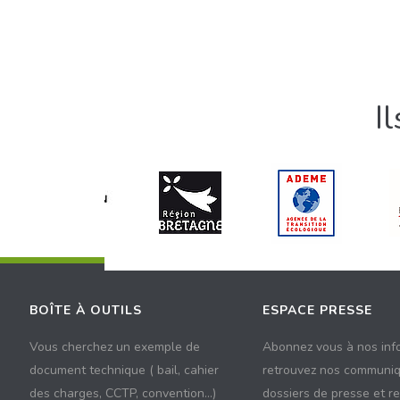
I
BOÎTE À OUTILS
ESPACE PRESSE
Vous cherchez un exemple de
Abonnez vous à nos inf
document technique ( bail, cahier
retrouvez nos communiq
des charges, CCTP, convention...)
dossiers de presse et r