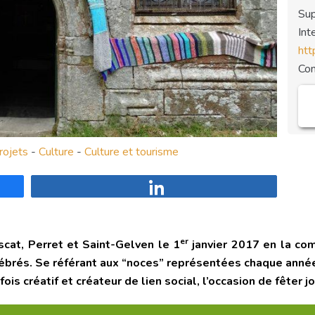
Sup
Int
htt
Co
rojets
-
Culture
-
Culture et tourisme
Partagez
er
cat, Perret et Saint-Gelven le 1
janvier 2017 en la co
lébrés. Se référant aux “noces” représentées chaque année
fois créatif et créateur de lien social, l’occasion de fêter