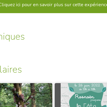
Cliquez ici pour en savoir plus sur cette expérienc
niques
laires