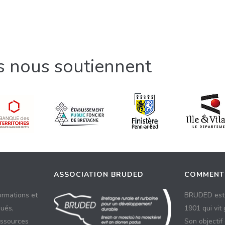
ls nous soutiennent
ASSOCIATION BRUDED
COMMENT
ormations et
BRUDED est 
ués,
1901 qui vit
essources
Son objectif