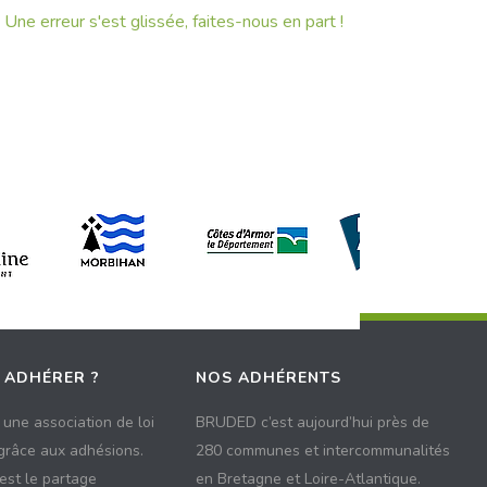
Une erreur s'est glissée, faites-nous en part !
 ADHÉRER ?
NOS ADHÉRENTS
une association de loi
BRUDED c’est aujourd’hui près de
 grâce aux adhésions.
280 communes et intercommunalités
 est le partage
en Bretagne et Loire-Atlantique.