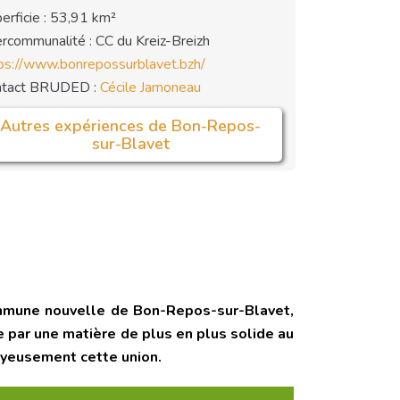
erficie : 53,91 km²
ercommunalité : CC du Kreiz-Breizh
ps://www.bonrepossurblavet.bzh/
ntact BRUDED :
Cécile Jamoneau
Autres expériences de Bon-Repos-
sur-Blavet
mmune nouvelle de Bon-Repos-sur-Blavet,
 par une matière de plus en plus solide au
 joyeusement cette union.