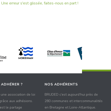
Une erreur s'est glissée, faites-nous en part !
 ADHÉRER ?
NOS ADHÉRENTS
une association de loi
BRUDED c’est aujourd’hui près de
 grâce aux adhésions.
280 communes et intercommunalités
 est le partage
en Bretagne et Loire-Atlantique.