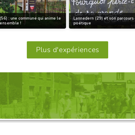
(56) : une commune qui anime le
Lannedern (29) et son parcours
 ensemble !
poétique
Plus d'expériences
GANISATION D'UNE VISITE, 
Découvrez nos propositions