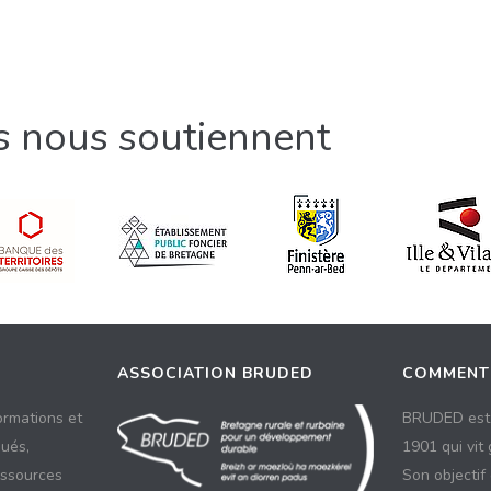
ls nous soutiennent
ASSOCIATION BRUDED
COMMENT
ormations et
BRUDED est 
ués,
1901 qui vit
essources
Son objectif