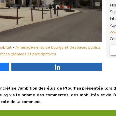
Nbr
Sup
Int
Agg
www
Co
abitat
-
Aménagements de bourgs et d’espaces publics
ches globales et participatives
Partagez
oncrétise l’ambition des élus de Plourhan présentée lors 
urg via le prisme des commerces, des mobilités et de l’ac
ricole de la commune.