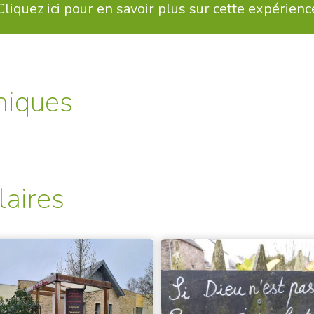
Cliquez ici pour en savoir plus sur cette expérienc
niques
laires