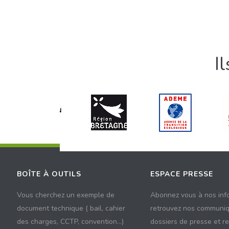
I
BOÎTE À OUTILS
ESPACE PRESSE
Vous cherchez un exemple de
Abonnez vous à nos inf
document technique ( bail, cahier
retrouvez nos communiq
des charges, CCTP, convention...)
dossiers de presse et r