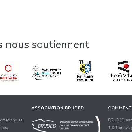
ls nous soutiennent
ASSOCIATION BRUDED
COMMENT
ormations et
BRUDED est 
ués,
1901 qui vit