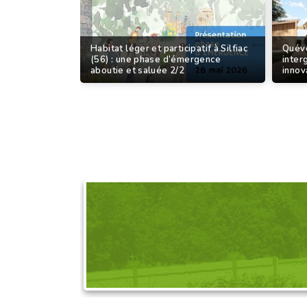
Habitat léger et participatif à Silfiac
Quéve
(56) : une phase d’émergence
inter
aboutie et saluée 2/2
innov
DEMANDEZ L'OR