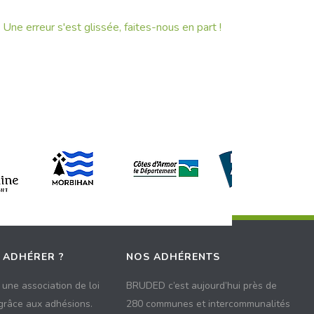
Une erreur s'est glissée, faites-nous en part !
 ADHÉRER ?
NOS ADHÉRENTS
une association de loi
BRUDED c’est aujourd’hui près de
 grâce aux adhésions.
280 communes et intercommunalités