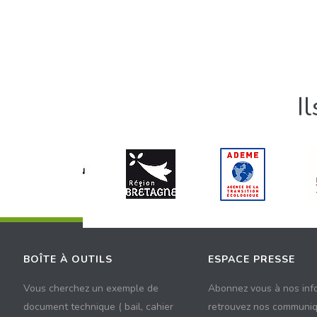
I
BOÎTE À OUTILS
ESPACE PRESSE
Vous cherchez un exemple de
Abonnez vous à nos inf
document technique ( bail, cahier
retrouvez nos communiq