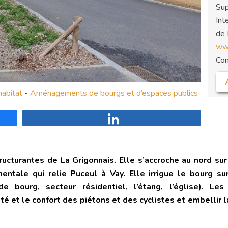
Sup
Int
de
www
Co
abitat
-
Aménagements de bourgs et d’espaces publics
Partagez
cturantes de La Grigonnais. Elle s’accroche au nord sur 
entale qui relie Puceul à Vay. Elle irrigue le bourg su
de bourg, secteur résidentiel, l’étang, l’église). L
é et le confort des piétons et des cyclistes et embellir