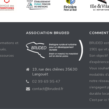
ASSOCIATION BRUDED
COMMENT
ormations et
BRUDED est 
ués,
1901 qui vit
essources
Son objectif
d’expériences
Vous souhait
19, rue des chênes 35630
Langouët
modalités d’
notre réseau
02 99 69 95 47
s’engagent 
contact@bruded.fr
durable local
C’est par ici !