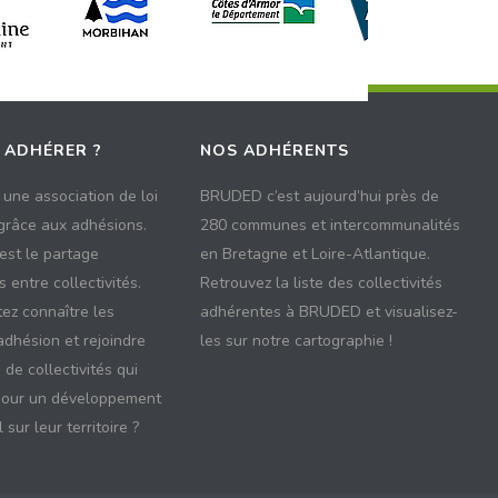
 ADHÉRER ?
NOS ADHÉRENTS
une association de loi
BRUDED c’est aujourd’hui près de
 grâce aux adhésions.
280 communes et intercommunalités
 est le partage
en Bretagne et Loire-Atlantique.
 entre collectivités.
Retrouvez la liste des collectivités
ez connaître les
adhérentes à BRUDED et visualisez-
adhésion et rejoindre
les sur notre cartographie !
 de collectivités qui
pour un développement
 sur leur territoire ?