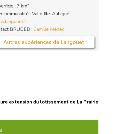
erficie : 7 km²
ercommunalité : Val d Ille-Aubigné
.langouet.fr
ntact BRUDED :
Camille Ménec
Autres expériences de Langouët
ture extension du lotissement de La Prairie
e