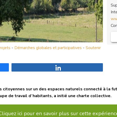
Sup
Int
www
Co
rojets
-
Démarches globales et participatives
-
Soutenir
Partagez
ves citoyennes sur un des espaces naturels connecté à la fu
 de travail d’habitants, a initié une charte collective.
Cliquez ici pour en savoir plus sur cette expérienc