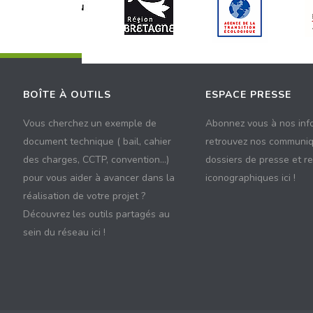
BOÎTE À OUTILS
ESPACE PRESSE
Vous cherchez un exemple de
Abonnez vous à nos inf
document technique ( bail, cahier
retrouvez nos communiq
des charges, CCTP, convention...)
dossiers de presse et r
pour vous aider à avancer dans la
iconographiques ici !
réalisation de votre projet ?
Découvrez les outils partagés au
sein du réseau ici !