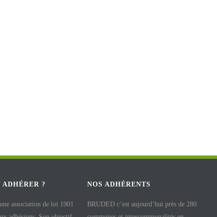
 ADHÉRER ?
NOS ADHÉRENTS
e association de loi 1901
BRUDED c’est aujourd’hui près de 280
aux adhésions. Son objectif
communes et intercommunalités en