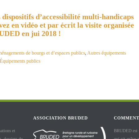
dispositifs d’accessibilité multi-handicaps
ez en vidéo et par écrit la visite organisée
UDED en jui 2018 !
énagements de bourgs et d’espaces publics
,
Autres équipements
Équipements publics
ASSOCIATION BRUDED
COMMENT
ations et
BRUDED est un
, dossiers de
qui vit grâce 