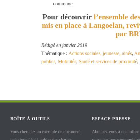
commune.
Pour découvrir
l’ensemble des 
mis en place à Langoelan, reviv
par BR
Rédigé en janvier 2019
Thématique :
Actions sociales, jeunesse, ainés
,
Am
publics
,
Mobilités
,
Santé et services de proximité
,
BOÎTE À OUTILS
ESPACE PRESSE
Vous cherchez un exemple de document
Abonnez vous à nos inform
technique ( bail, cahier des charges,
retrouvez nos communiqués