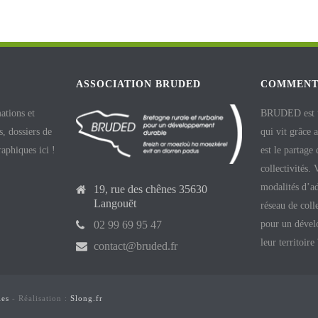
ASSOCIATION BRUDED
COMMENT
ations et
BRUDED est un
, dossiers de
qui vit grâce 
raphiques ici !
est le partage
collectivités.
modalités d’ad
19, rue des chênes 35630
Langouët
réseau de coll
pour un dével
02 99 69 95 47
leur territoire
contact@bruded.fr
les
- Réalisation :
Slong.fr