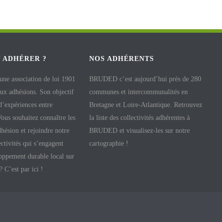
 ADHÉRER ?
NOS ADHÉRENTS
e association de loi 1901
BRUDED c’est aujourd’hui près de 280
aux adhésions. Son objectif
communes et intercommunalités en
 d’expériences entre
Bretagne et Loire-Atlantique. Retrouvez
 Vous souhaitez connaître les
la liste des collectivités adhérentes à
hésion et rejoindre notre
BRUDED et visualisez-les sur notre
ectivités qui s’engagent
cartographie !
oppement durable local sur
 ? C’est par ici !