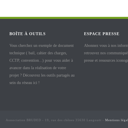
BOÎTE À OUTILS
ESPACE PRESSE
Vous cherchez un exemple de document
Abonnez vous à nos inform
technique ( bail, cahier des charges,
retrouvez nos communiqués
CCTP, convention...) pour vous aider à
presse et ressources iconog
avancer dans la réalisation de votre
projet ? Découvrez les outils partagés au
sein du réseau ici !
Asssociation BRUDED - 19, rue des chênes 35630 Langouët -
Mentions léga