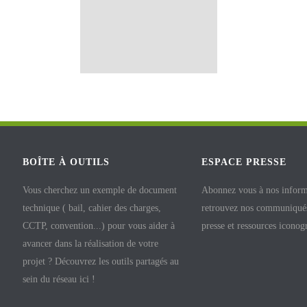
BOÎTE À OUTILS
ESPACE PRESSE
Vous cherchez un exemple de document
Abonnez vous à nos inform
technique ( bail, cahier des charges,
retrouvez nos communiqués
CCTP, convention...) pour vous aider à
presse et ressources iconog
avancer dans la réalisation de votre
projet ? Découvrez les outils partagés au
sein du réseau ici !