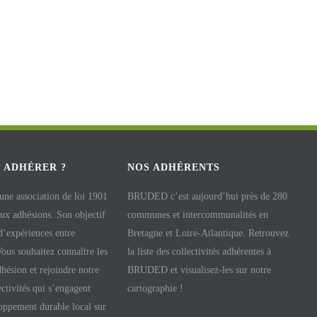
 ADHÉRER ?
NOS ADHÉRENTS
e association de loi 1901
BRUDED c’est aujourd’hui près de 280
aux adhésions. Son objectif
communes et intercommunalités en
 d’expériences entre
Bretagne et Loire-Atlantique. Retrouvez
 Vous souhaitez connaître les
la liste des collectivités adhérentes à
hésion et rejoindre notre
BRUDED et visualisez-les sur notre
ectivités qui s’engagent
cartographie !
oppement durable local sur