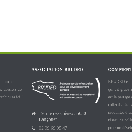
ASSOCIATION BRUDED
COMMENT
ations et
BRUDED est un
, dossiers de
qui vit grâce 
raphiques ici !
est le partage
collectivités.
modalités d’ad
19, rue des chênes 35630
Langouët
réseau de coll
pour un dével
02 99 69 95 47