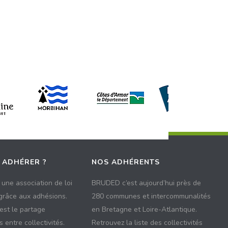
 ADHÉRER ?
NOS ADHÉRENTS
une association de loi
BRUDED c’est aujourd’hui près de
 grâce aux adhésions.
280 communes et intercommunalités
 est le partage
en Bretagne et Loire-Atlantique.
 entre collectivités.
Retrouvez la liste des collectivités