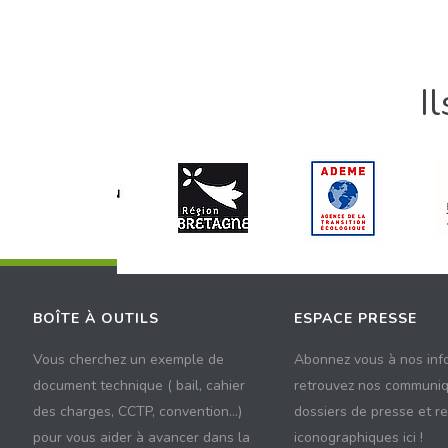
I
BOÎTE À OUTILS
ESPACE PRESSE
Vous cherchez un exemple de
Abonnez vous à nos inf
document technique ( bail, cahier
retrouvez nos communiq
des charges, CCTP, convention...)
dossiers de presse et r
pour vous aider à avancer dans la
iconographiques ici !