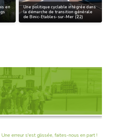
mis en
Une politique cyclable intégrée dans
rgs
la démarche de transition générale
de Binic-Etables-sur-Mer (22)
D'UNE RENCONTRE
Une erreur s'est glissée, faites-nous en part !