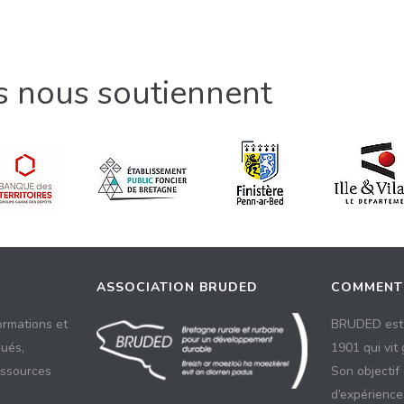
ls nous soutiennent
ASSOCIATION BRUDED
COMMENT
ormations et
BRUDED est 
ués,
1901 qui vit
essources
Son objectif
d’expériences