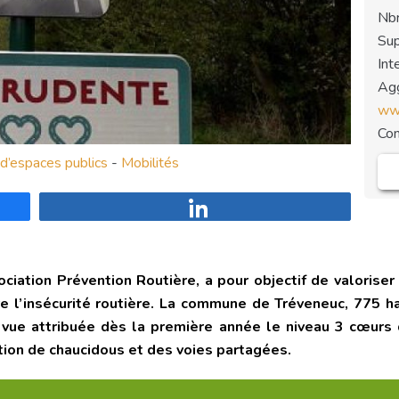
Nbr
Sup
Int
Agg
www
Co
’espaces publics
-
Mobilités
Partagez
sociation Prévention Routière, a pour objectif de valorise
re l’insécurité routière. La commune de Tréveneuc, 775 ha
t vue attribuée dès la première année le niveau 3 cœurs
ation de
chaucidous et des voies partagées.