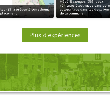
Hédé-Bazouges (35) : deux
véhicules électriques sans per
tec (29) a présenté son schéma
autopartage dans les deux bou
éplacement
de la commune
Plus d'expériences
GANISATION D'UNE VISITE, 
Découvrez nos propositions