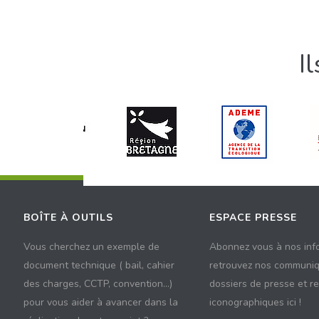
I
BOÎTE À OUTILS
ESPACE PRESSE
Vous cherchez un exemple de
Abonnez vous à nos inf
document technique ( bail, cahier
retrouvez nos communiq
des charges, CCTP, convention...)
dossiers de presse et r
pour vous aider à avancer dans la
iconographiques ici !