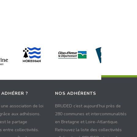
 ADHÉRER ?
NOS ADHÉRENTS
une association de loi
BRUDED c’est aujourd’hui près de
 grâce aux adhésions.
280 communes et intercommunalités
 est le partage
en Bretagne et Loire-Atlantique.
 entre collectivités.
Retrouvez la liste des collectivités