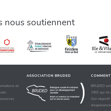
ls nous soutiennent
ASSOCIATION BRUDED
COMMENT
ormations et
BRUDED est 
ués,
1901 qui vit
essources
Son objectif
d’expériences