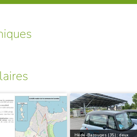
niques
laires
Hédé-Bazouges (35) : deux