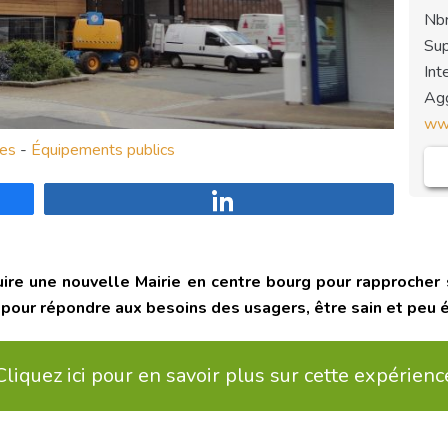
Nbr
Sup
Int
Agg
www
res
-
Équipements publics
Partagez
ruire une nouvelle Mairie en centre bourg pour rapprocher
u pour répondre aux besoins des usagers, être sain et peu 
Cliquez ici pour en savoir plus sur cette expérienc