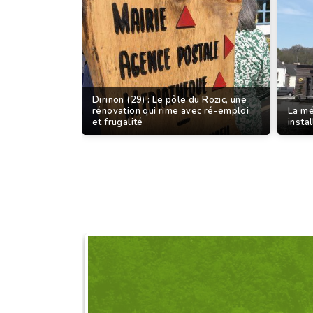
Dirinon (29) : Le pôle du Rozic, une
rénovation qui rime avec ré-emploi
La mé
et frugalité
insta
DEMANDEZ L'OR