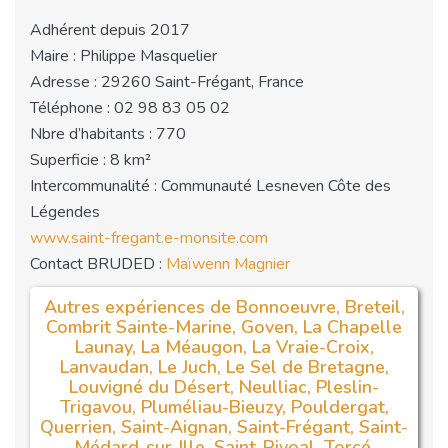
Adhérent depuis 2017
Maire : Philippe Masquelier
Adresse : 29260 Saint-Frégant, France
Téléphone : 02 98 83 05 02
Nbre d’habitants : 770
Superficie : 8 km²
Intercommunalité : Communauté Lesneven Côte des
Légendes
www.saint-fregant.e-monsite.com
Contact BRUDED :
Maïwenn Magnier
Autres expériences de Bonnoeuvre, Breteil,
Combrit Sainte-Marine, Goven, La Chapelle
Launay, La Méaugon, La Vraie-Croix,
Lanvaudan, Le Juch, Le Sel de Bretagne,
Louvigné du Désert, Neulliac, Pleslin-
Trigavou, Pluméliau-Bieuzy, Pouldergat,
Querrien, Saint-Aignan, Saint-Frégant, Saint-
Médard-sur-Ille, Saint-Rivoal, Torcé,