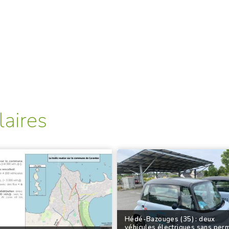
laires
Hédé-Bazouges (35) : deux
véhicules électriques sans per