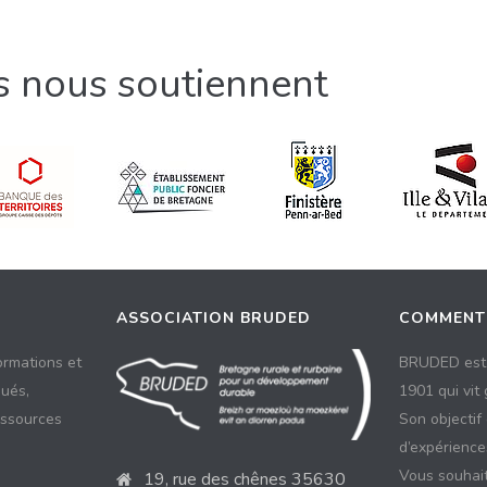
ls nous soutiennent
ASSOCIATION BRUDED
COMMENT
ormations et
BRUDED est 
ués,
1901 qui vit
essources
Son objectif
d’expériences
Vous souhait
19, rue des chênes 35630