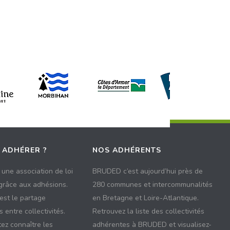
 ADHÉRER ?
NOS ADHÉRENTS
une association de loi
BRUDED c’est aujourd’hui près de
 grâce aux adhésions.
280 communes et intercommunalités
 est le partage
en Bretagne et Loire-Atlantique.
 entre collectivités.
Retrouvez la liste des collectivités
ez connaître les
adhérentes à BRUDED et visualisez-