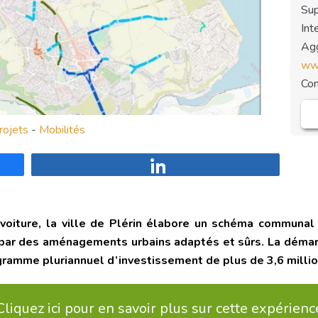
Sup
Int
Agg
www
Co
rojets
-
Mobilités
Partagez
 voiture, la ville de Plérin élabore un schéma communal 
 par des aménagements urbains adaptés et sûrs. La démar
gramme pluriannuel d’investissement de plus de 3,6 millio
Cliquez ici pour en savoir plus sur cette expérienc