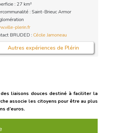
erficie : 27 km²
ercommunalité : Saint-Brieuc Armor
lomération
.ville-plerin.fr
ntact BRUDED :
Cécile Jamoneau
Autres expériences de Plérin
des liaisons douces destiné à faciliter la
che associe les citoyens pour être au plus
ns d’euros.
e