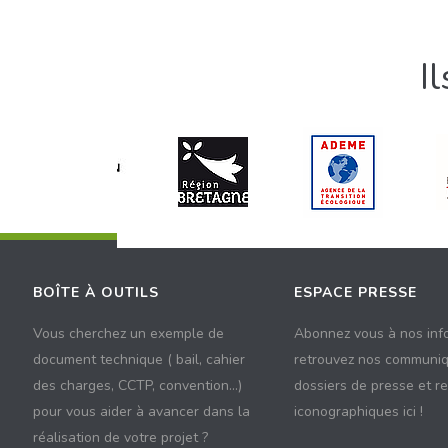
I
BOÎTE À OUTILS
ESPACE PRESSE
Vous cherchez un exemple de
Abonnez vous à nos inf
document technique ( bail, cahier
retrouvez nos communiq
des charges, CCTP, convention...)
dossiers de presse et r
pour vous aider à avancer dans la
iconographiques ici !
réalisation de votre projet ?