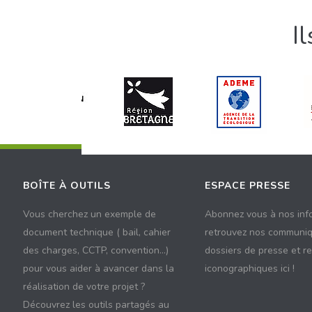
I
BOÎTE À OUTILS
ESPACE PRESSE
Vous cherchez un exemple de
Abonnez vous à nos inf
document technique ( bail, cahier
retrouvez nos communiq
des charges, CCTP, convention...)
dossiers de presse et r
pour vous aider à avancer dans la
iconographiques ici !
réalisation de votre projet ?
Découvrez les outils partagés au