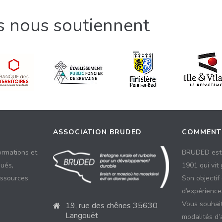
ls nous soutiennent
ASSOCIATION BRUDED
COMMENT
ormations et
BRUDED est 
ués,
1901 qui vit
essources
Son objectif
d’expériences
Vous souhait
19, rue des chênes 35630
Langouët
modalités d’