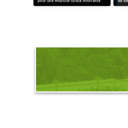
pour une mobilité rurale innovante
de d
DEMANDEZ L'OR