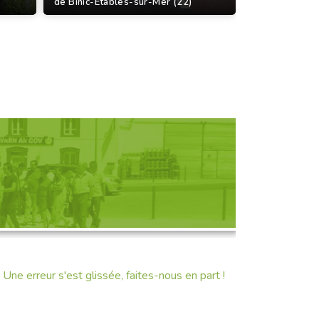
de Binic-Etables-sur-Mer (22)
D'UNE RENCONTRE
Une erreur s'est glissée, faites-nous en part !