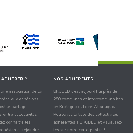
 ADHÉRER ?
NOS ADHÉRENTS
une association de loi
BRUDED c’est aujourd’hui près de
 grâce aux adhésions.
280 communes et intercommunalités
 est le partage
en Bretagne et Loire-Atlantique.
 entre collectivités.
Retrouvez la liste des collectivités
ez connaître les
adhérentes à BRUDED et visualisez-
adhésion et rejoindre
les sur notre cartographie !