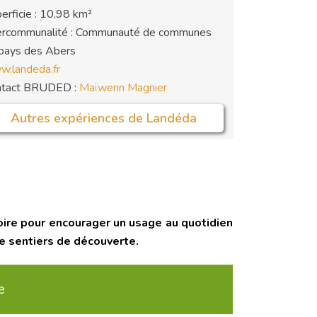
erficie : 10,98 km²
ercommunalité : Communauté de communes
pays des Abers
.landeda.fr
ntact BRUDED :
Maïwenn Magnier
Autres expériences de Landéda
oire pour encourager un usage au quotidien
de sentiers de découverte.
e