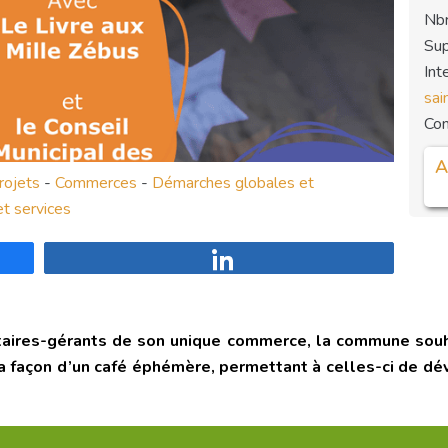
Nbr
Sup
Int
sai
Co
A
rojets
-
Commerces
-
Démarches globales et
t services
Partagez
taires-gérants de son unique commerce, la commune souha
à la façon d’un café éphémère, permettant à celles-ci de 