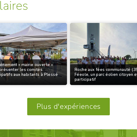
laires
énement « mairie ouverte »
présenter les comités
Roche aux fées communauté (35
cipatifs aux habitants à Plessé
Féeole, un parc éolien citoyen e
participatif
Plus d'expériences