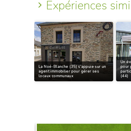
Expériences simi
Un év
La Noé-Blanche (35) s’appuie sur un
pour 
agent immobilier pour gérer ses
parti
locaux communaux
(44)