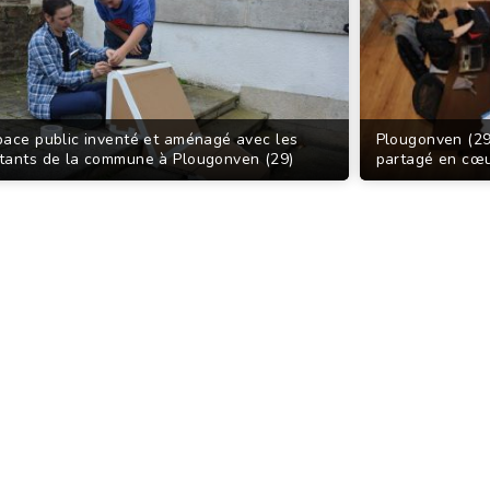
pace public inventé et aménagé avec les
Plougonven (29)
tants de la commune à Plougonven (29)
partagé en cœu