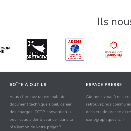
Ils no
BOÎTE À OUTILS
ESPACE PRESSE
Vous cherchez un exemple de
Abonnez vous à nos inf
document technique ( bail, cahier
retrouvez nos communiq
des charges, CCTP, convention...)
dossiers de presse et r
pour vous aider à avancer dans la
iconographiques ici !
réalisation de votre projet ?