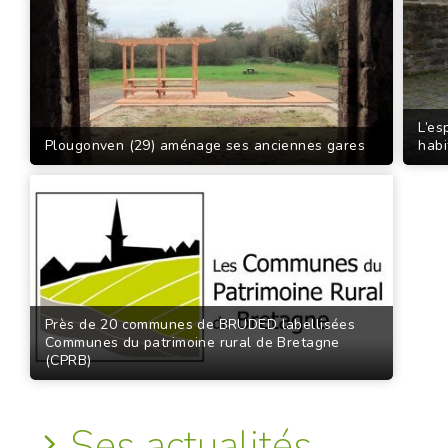
L’es
Plougonven (29) aménage ses anciennes gares
habi
Près de 20 communes de BRUDED labellisées
Communes du patrimoine rural de Bretagne
(CPRB)
Ses actualités