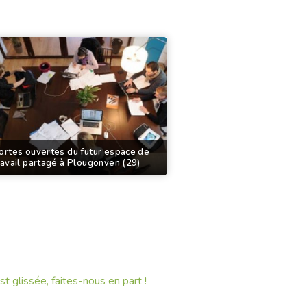
ortes ouvertes du futur espace de
ravail partagé à Plougonven (29)
st glissée, faites-nous en part !