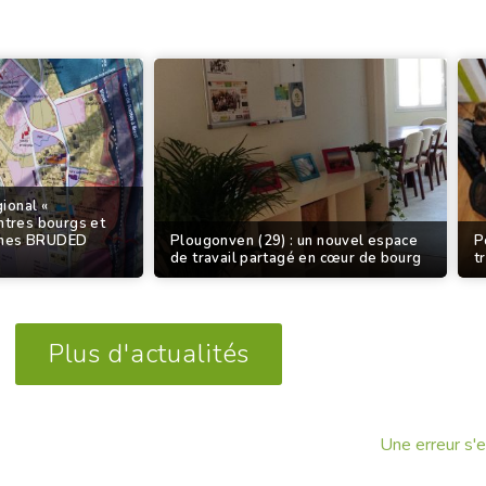
ional «
tres bourgs et
munes BRUDED
Plougonven (29) : un nouvel espace
P
de travail partagé en cœur de bourg
t
Plus d'actualités
Une erreur s'e