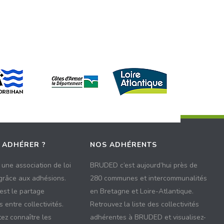
 ADHÉRER ?
NOS ADHÉRENTS
une association de loi
BRUDED c’est aujourd’hui près de
 grâce aux adhésions.
280 communes et intercommunalités
 est le partage
en Bretagne et Loire-Atlantique.
 entre collectivités.
Retrouvez la liste des collectivités
ez connaître les
adhérentes à BRUDED et visualisez-