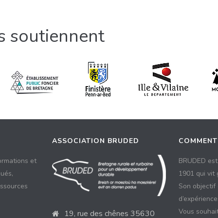
us soutiennent
ASSOCIATION BRUDED
COMMENT
ormations et
BRUDED est 
ués,
1901 qui vit
essources
Son objectif
d’expériences
Vous souhait
19, rue des chênes 35630