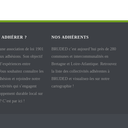
 ADHÉRER ?
NOS ADHÉRENTS
e association de loi 1901
BRUDED c’est aujourd’hui près de 280
aux adhésions. Son objectif
communes et intercommunalités en
 d’expériences entre
Bretagne et Loire-Atlantique. Retrouvez
 Vous souhaitez connaître les
la liste des collectivités adhérentes à
hésion et rejoindre notre
BRUDED et visualisez-les sur notre
ectivités qui s’engagent
cartographie !
oppement durable local sur
 ? C’est par ici !