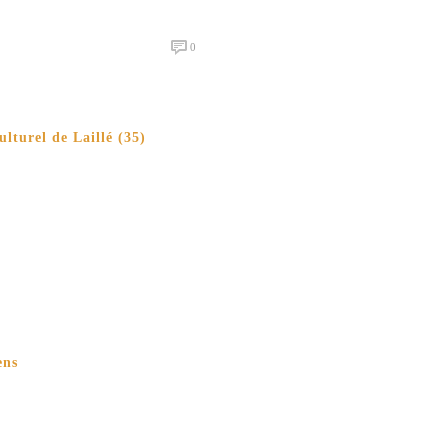
0
lturel de Laillé (35)
ens