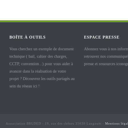
BOÎTE À OUTILS
ESPACE PRESSE
Vous cherchez un exemple de document
Abonnez vous à nos inform
technique ( bail, cahier des charges,
retrouvez nos communiqués
CCTP, convention...) pour vous aider à
presse et ressources iconog
avancer dans la réalisation de votre
projet ? Découvrez les outils partagés au
sein du réseau ici !
Asssociation BRUDED - 19, rue des chênes 35630 Langouët -
Mentions léga