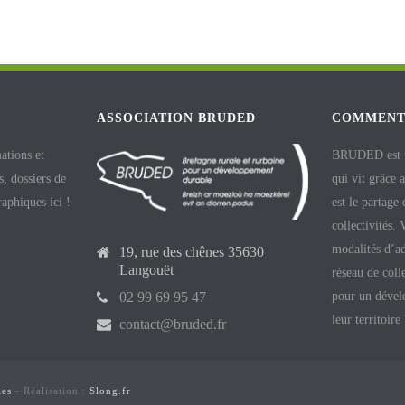
ASSOCIATION BRUDED
COMMENT
ations et
BRUDED est un
, dossiers de
qui vit grâce 
raphiques ici !
est le partage
collectivités.
modalités d’ad
19, rue des chênes 35630
Langouët
réseau de coll
pour un dével
02 99 69 95 47
leur territoire
contact@bruded.fr
les
- Réalisation :
Slong.fr