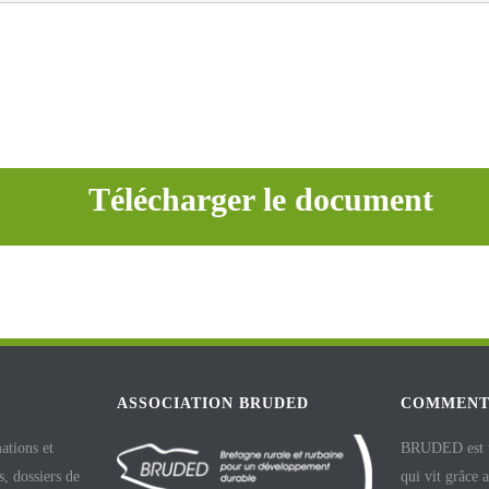
Télécharger le document
ASSOCIATION BRUDED
COMMENT
ations et
BRUDED est un
, dossiers de
qui vit grâce 