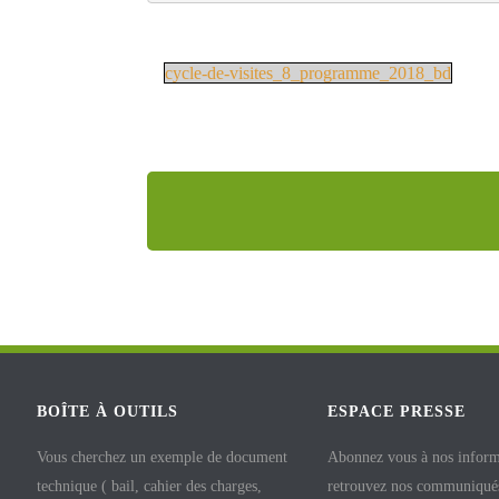
cycle-de-visites_8_programme_2018_bd
BOÎTE À OUTILS
ESPACE PRESSE
Vous cherchez un exemple de document
Abonnez vous à nos inform
technique ( bail, cahier des charges,
retrouvez nos communiqués