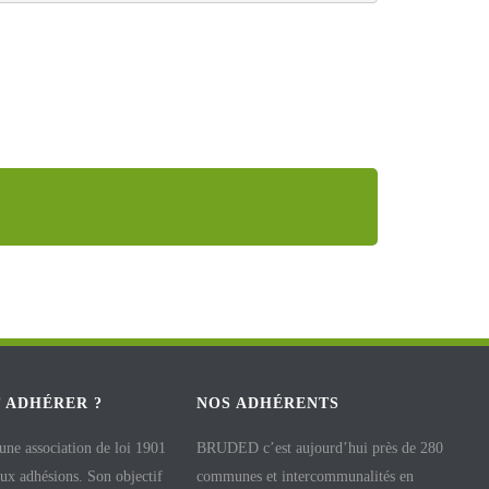
 ADHÉRER ?
NOS ADHÉRENTS
e association de loi 1901
BRUDED c’est aujourd’hui près de 280
aux adhésions. Son objectif
communes et intercommunalités en